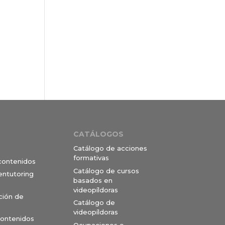
CATÁLOGOS
Catálogo de acciones
formativas
 contenidos
Catálogo de cursos
entutoring
basados en
videopíldoras
ción de
Catálogo de
videopíldoras
contenidos
Ocupaciones e