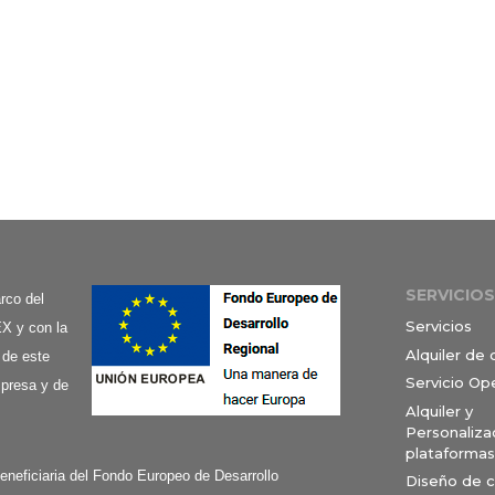
SERVICIOS
co del
Servicios
X y con la
Alquiler de
 de este
Servicio Op
mpresa y de
Alquiler y
Personaliza
plataformas
ciaria del Fondo Europeo de Desarrollo
Diseño de 