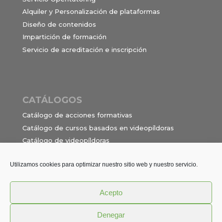
Alquiler y Personalización de plataformas
Diseño de contenidos
Impartición de formación
Servicio de acreditación e inscripción
CATÁLOGOS
Catálogo de acciones formativas
Catálogo de cursos basados en videopíldoras
Catálogo de videopíldoras
Ocupaciones e itinerarios para el contrato de
formación en alternancia
Utilizamos cookies para optimizar nuestro sitio web y nuestro servicio.
Acepto
Política de privacidad
Términos y Condiciones
Denegar
Aviso Legal
Cookies