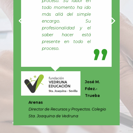
Destacaría
principalmente el
trato, así como la
calidad de los
contenidos y soporte
contratados. Seguro
que seguiremos
trabajando mucho
tiempo en este
apasionante campo
como es el de la
teleformación
Diego
Luis
Pérez
Rubio