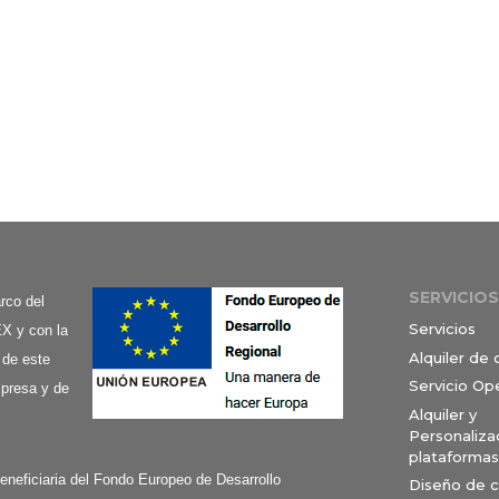
SERVICIOS
co del
Servicios
X y con la
Alquiler de
 de este
Servicio Op
mpresa y de
Alquiler y
Personaliza
plataformas
ciaria del Fondo Europeo de Desarrollo
Diseño de 