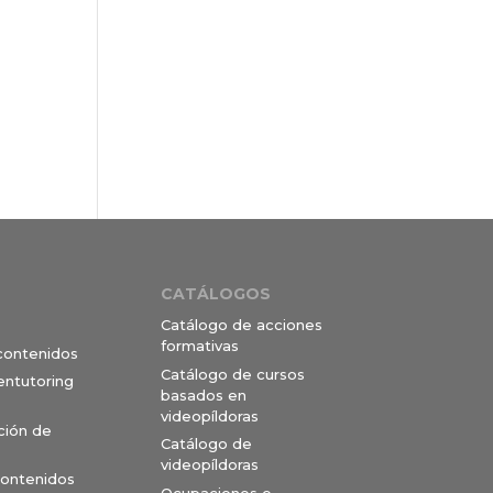
CATÁLOGOS
Catálogo de acciones
formativas
 contenidos
Catálogo de cursos
entutoring
basados en
videopíldoras
ción de
Catálogo de
videopíldoras
contenidos
Ocupaciones e