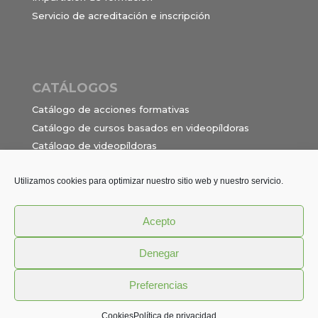
Servicio de acreditación e inscripción
CATÁLOGOS
Catálogo de acciones formativas
Catálogo de cursos basados en videopíldoras
Catálogo de videopíldoras
Ocupaciones e itinerarios para el contrato de
formación en alternancia
Utilizamos cookies para optimizar nuestro sitio web y nuestro servicio.
Acepto
Política de privacidad
Términos y Condiciones
Denegar
Aviso Legal
Cookies
Preferencias
© DRED - Diseño de Recursos Educativos S.L.
Cookies
Política de privacidad