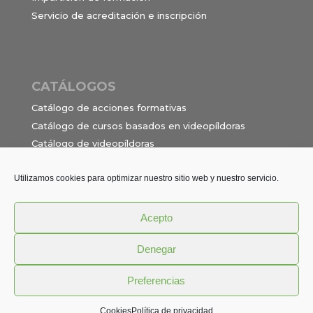
Servicio de acreditación e inscripción
CATÁLOGOS
Catálogo de acciones formativas
Catálogo de cursos basados en videopíldoras
Catálogo de videopíldoras
Ocupaciones e itinerarios para el contrato de
formación en alternancia
Utilizamos cookies para optimizar nuestro sitio web y nuestro servicio.
Acepto
Política de privacidad
Términos y Condiciones
Denegar
Aviso Legal
Cookies
Preferencias
© DRED - Diseño de Recursos Educativos S.L.
Cookies
Política de privacidad