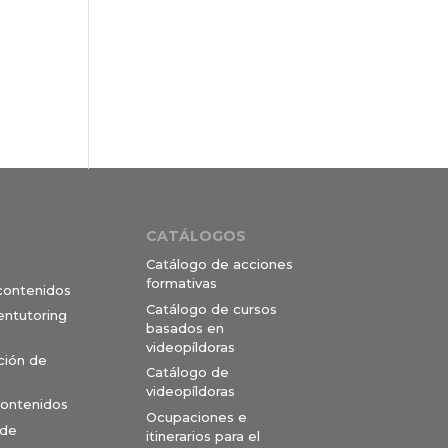
CATÁLOGOS
Catálogo de acciones
formativas
 contenidos
Catálogo de cursos
entutoring
basados en
videopíldoras
ción de
Catálogo de
videopíldoras
contenidos
Ocupaciones e
 de
itinerarios para el