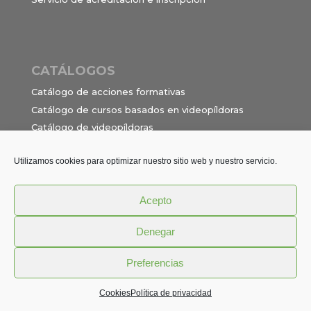
CATÁLOGOS
Catálogo de acciones formativas
Catálogo de cursos basados en videopíldoras
Catálogo de videopíldoras
Ocupaciones e itinerarios para el contrato de
formación en alternancia
Utilizamos cookies para optimizar nuestro sitio web y nuestro servicio.
Acepto
Política de privacidad
Términos y Condiciones
Denegar
Aviso Legal
Cookies
Preferencias
© DRED - Diseño de Recursos Educativos S.L.
Cookies
Política de privacidad