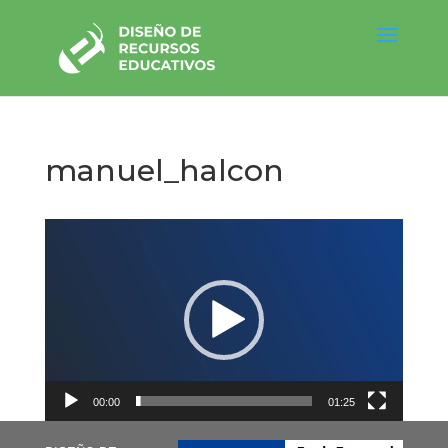
manuel_halcon
Reproductor
de
vídeo
00:00
01:25