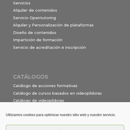
Servicios
Alquiler de contenidos
Servicio Opentutoring
Alquiler y Personalización de plataformas
Diseño de contenidos
Impartición de formación
Servicio de acreditación e inscripción
CATÁLOGOS
Catálogo de acciones formativas
Catálogo de cursos basados en videopíldoras
Catálogo de videopíldoras
Ocupaciones e itinerarios para el contrato de
formación en alternancia
Utilizamos cookies para optimizar nuestro sitio web y nuestro servicio.