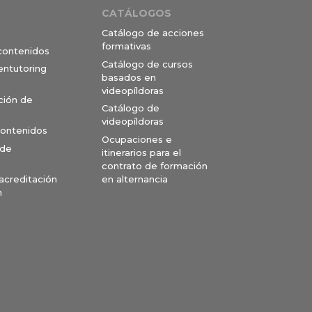
CATÁLOGOS
Catálogo de acciones
formativas
 contenidos
Catálogo de cursos
entutoring
basados en
videopíldoras
ción de
Catálogo de
videopíldoras
contenidos
Ocupaciones e
 de
itinerarios para el
contrato de formación
en alternancia
 acreditación
n