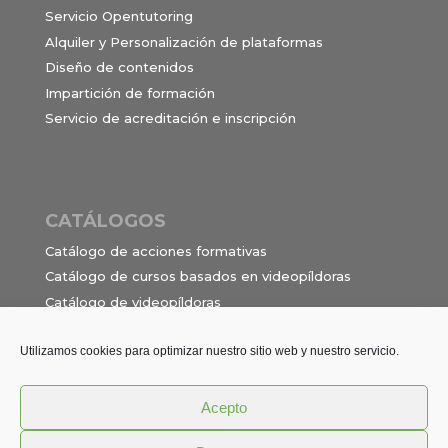
Servicio Opentutoring
Alquiler y Personalización de plataformas
Diseño de contenidos
Impartición de formación
Servicio de acreditación e inscripción
CATÁLOGOS
Catálogo de acciones formativas
Catálogo de cursos basados en videopíldoras
Catálogo de videopíldoras
Ocupaciones e itinerarios para el contrato de
formación en alternancia
Utilizamos cookies para optimizar nuestro sitio web y nuestro servicio.
Acepto
Política de privacidad
Términos y Condiciones