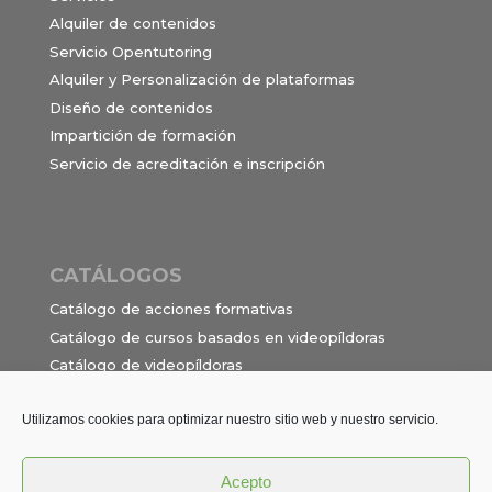
Alquiler de contenidos
Servicio Opentutoring
Alquiler y Personalización de plataformas
Diseño de contenidos
Impartición de formación
Servicio de acreditación e inscripción
CATÁLOGOS
Catálogo de acciones formativas
Catálogo de cursos basados en videopíldoras
Catálogo de videopíldoras
Ocupaciones e itinerarios para el contrato de
formación en alternancia
Utilizamos cookies para optimizar nuestro sitio web y nuestro servicio.
Acepto