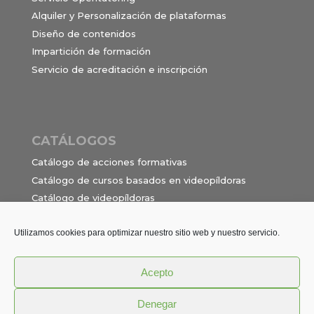
Alquiler y Personalización de plataformas
Diseño de contenidos
Impartición de formación
Servicio de acreditación e inscripción
CATÁLOGOS
Catálogo de acciones formativas
Catálogo de cursos basados en videopíldoras
Catálogo de videopíldoras
Ocupaciones e itinerarios para el contrato de
formación en alternancia
Utilizamos cookies para optimizar nuestro sitio web y nuestro servicio.
Acepto
Política de privacidad
Términos y Condiciones
Denegar
Aviso Legal
Cookies