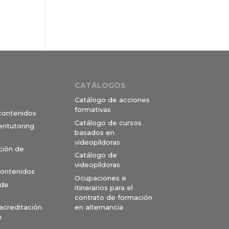
CATÁLOGOS
Catálogo de acciones
formativas
 contenidos
Catálogo de cursos
entutoring
basados en
videopíldoras
ción de
Catálogo de
videopíldoras
contenidos
Ocupaciones e
 de
itinerarios para el
contrato de formación
en alternancia
 acreditación
n