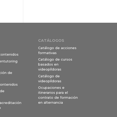
CATÁLOGOS
Catálogo de acciones
formativas
 contenidos
Catálogo de cursos
entutoring
basados en
videopíldoras
ción de
Catálogo de
videopíldoras
contenidos
Ocupaciones e
 de
itinerarios para el
contrato de formación
en alternancia
 acreditación
n