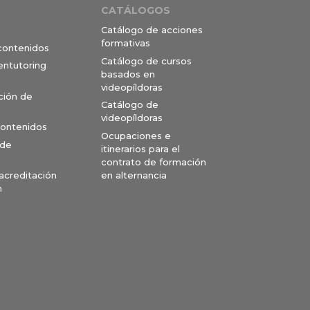
CATÁLOGOS
Catálogo de acciones
formativas
 contenidos
Catálogo de cursos
entutoring
basados en
videopíldoras
ción de
Catálogo de
videopíldoras
contenidos
Ocupaciones e
 de
itinerarios para el
contrato de formación
en alternancia
 acreditación
n