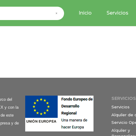
Inicio
Servicios
×
SERVICIOS
co del
Servicios
X y con la
Alquiler de
 de este
Servicio Op
mpresa y de
Alquiler y
Personaliza