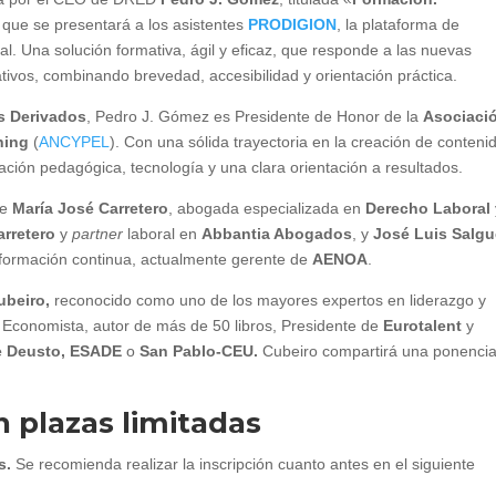
a que se presentará a los asistentes
PRODIGION
, la plataforma de
l. Una solución formativa, ágil y eficaz, que responde a las nuevas
ivos, combinando brevedad, accesibilidad y orientación práctica.
s Derivados
, Pedro J. Gómez es Presidente de Honor de la
Asociaci
ning
(
ANCYPEL
). Con una sólida trayectoria en la creación de conteni
ción pedagógica, tecnología y una clara orientación a resultados.
de
María José Carretero
, abogada especializada en
Derecho Laboral
arretero
y
partner
laboral en
Abbantia Abogados
, y
José Luis Salgu
y formación continua, actualmente gerente de
AENOA
.
ubeiro,
reconocido como uno de los mayores expertos en liderazgo y
. Economista, autor de más de 50 libros, Presidente de
Eurotalent
y
e Deusto, ESADE
o
San Pablo-CEU.
Cubeiro compartirá una ponenci
n plazas limitadas
s.
Se recomienda realizar la inscripción cuanto antes en el siguiente