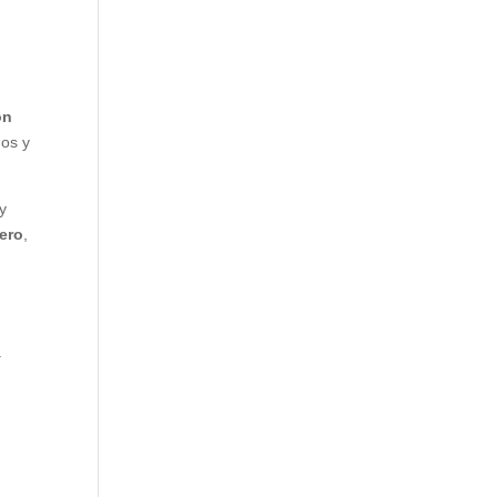
ón
dos y
y
ero
,
a