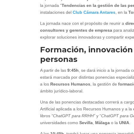
la jornada “
Tendencias en la gestión de las pe
instalaciones del
Club Cámara Antares
, en la
To
La jornada nace con el propósito de reunir a
dir
consultores y gerentes de empresa
para analiz
explorar soluciones innovadoras y compartir exp
Formación, innovación 
personas
A partir de las
9:45h
, se dará inicio a la jornada 
estará marcada por distintas ponencias especial
a los
Recursos Humanos
, la gestión de
formaci
ámbito jurídico-laboral.
Una de las ponencias destacadas correrá a carg
Artificial aplicada a los Recursos Humanos y a l
libros
“ChatGPT para RRHH”
y “
ChatGPT para Ges
universidades como
Sevilla
,
Málaga
o la
UNIA
.
A las
10:45h,
tendrá lugar una ponencia imparti