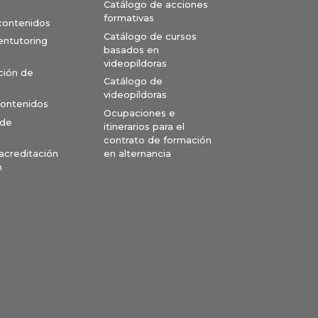
Catálogo de acciones
formativas
 contenidos
Catálogo de cursos
entutoring
basados en
videopíldoras
ción de
Catálogo de
videopíldoras
contenidos
Ocupaciones e
 de
itinerarios para el
contrato de formación
en alternancia
 acreditación
n