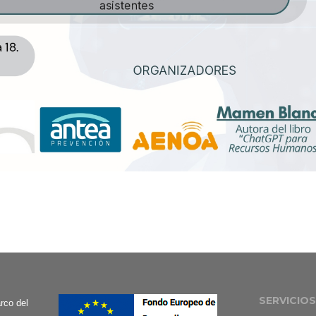
SERVICIOS
co del