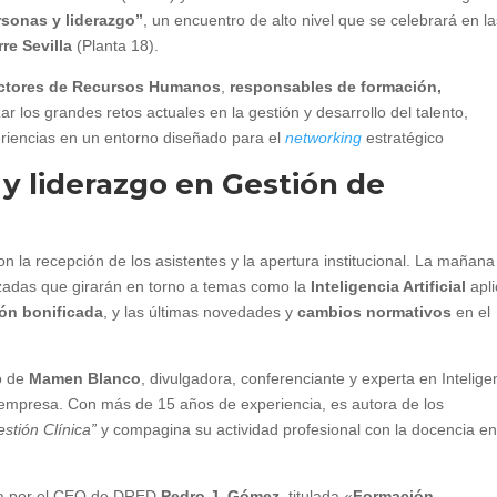
rsonas y liderazgo”
, un encuentro de alto nivel que se celebrará en l
rre Sevilla
(Planta 18).
ectores de Recursos Humanos
,
responsables de formación,
ar los grandes retos actuales en la gestión y desarrollo del talento,
eriencias en un entorno diseñado para el
networking
estratégico
y liderazgo en Gestión de
con la recepción de los asistentes y la apertura institucional. La mañana
izadas que girarán en torno a temas como la
Inteligencia Artificial
apl
ón bonificada
, y las últimas novedades y
cambios normativos
en el
o de
Mamen Blanco
, divulgadora, conferenciante y experta en Intelige
a empresa. Con más de 15 años de experiencia, es autora de los
tión Clínica”
y compagina su actividad profesional con la docencia e
da por el CEO de DRED
Pedro J. Gómez
, titulada «
Formación.