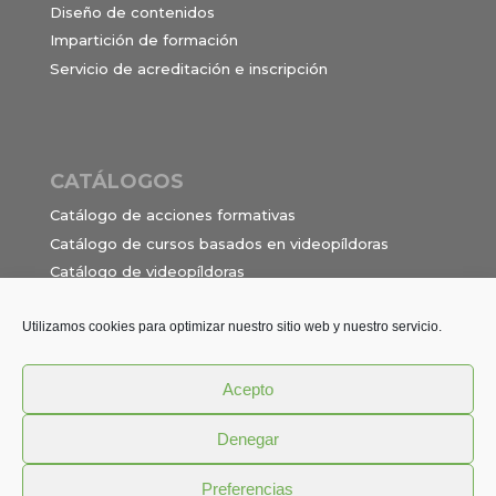
Diseño de contenidos
Impartición de formación
Servicio de acreditación e inscripción
CATÁLOGOS
Catálogo de acciones formativas
Catálogo de cursos basados en videopíldoras
Catálogo de videopíldoras
Ocupaciones e itinerarios para el contrato de
formación en alternancia
Utilizamos cookies para optimizar nuestro sitio web y nuestro servicio.
Acepto
Política de privacidad
Términos y Condiciones
Denegar
Aviso Legal
Cookies
Preferencias