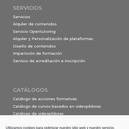
SERVICIOS
Servicios
Alquiler de contenidos
Servicio Opentutoring
Alquiler y Personalización de plataformas
Diseño de contenidos
Impartición de formación
Servicio de acreditación e inscripción
CATÁLOGOS
Catálogo de acciones formativas
Catálogo de cursos basados en videopíldoras
Catálogo de videopíldoras
Ocupaciones e itinerarios para el contrato de
formación en alternancia
Utilizamos cookies para optimizar nuestro sitio web y nuestro servicio.