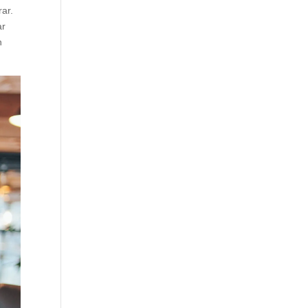
rar.
ar
n