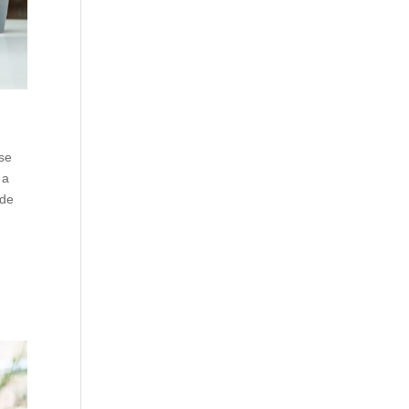
 se
 a
 de