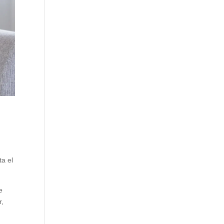
a
ta el
e
r,