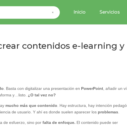
Inicio
Servicios
×
crear contenidos e-learning y
lo
. Basta con digitalizar una presentación en
PowerPoint
, añadir un v
aforma y…listo.
¿O tal vez no?
 hay
mucho más que contenido
. Hay estructura, hay intención pedagó
riencia de usuario. Y ahí es donde suelen aparecer los
problemas
.
lta de esfuerzo, sino por
falta de enfoque.
El contenido puede ser