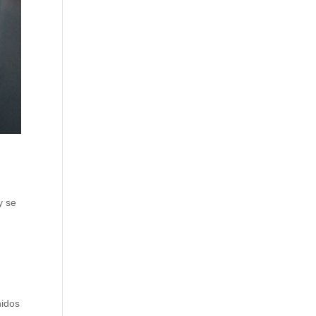
y se
nidos