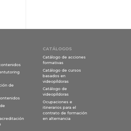
CATÁLOGOS
Catálogo de acciones
formativas
 contenidos
Catálogo de cursos
entutoring
basados en
videopíldoras
ción de
Catálogo de
videopíldoras
contenidos
Ocupaciones e
 de
itinerarios para el
contrato de formación
en alternancia
 acreditación
n