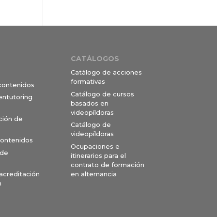
CATÁLOGOS
Catálogo de acciones
formativas
 contenidos
Catálogo de cursos
entutoring
basados en
videopíldoras
ción de
Catálogo de
videopíldoras
contenidos
Ocupaciones e
 de
itinerarios para el
contrato de formación
en alternancia
 acreditación
n