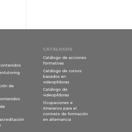
CATÁLOGOS
Catálogo de acciones
formativas
 contenidos
Catálogo de cursos
entutoring
basados en
videopíldoras
ción de
Catálogo de
videopíldoras
contenidos
Ocupaciones e
 de
itinerarios para el
contrato de formación
en alternancia
 acreditación
n