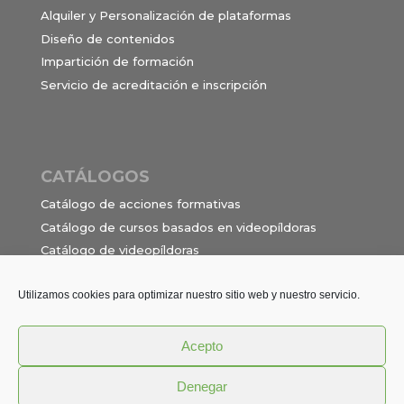
Alquiler y Personalización de plataformas
Diseño de contenidos
Impartición de formación
Servicio de acreditación e inscripción
CATÁLOGOS
Catálogo de acciones formativas
Catálogo de cursos basados en videopíldoras
Catálogo de videopíldoras
Ocupaciones e itinerarios para el contrato de
formación en alternancia
Utilizamos cookies para optimizar nuestro sitio web y nuestro servicio.
Acepto
Política de privacidad
Términos y Condiciones
Denegar
Aviso Legal
Cookies