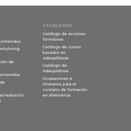
CATÁLOGOS
Catálogo de acciones
formativas
 contenidos
Catálogo de cursos
entutoring
basados en
videopíldoras
ción de
Catálogo de
videopíldoras
contenidos
Ocupaciones e
 de
itinerarios para el
contrato de formación
en alternancia
 acreditación
n