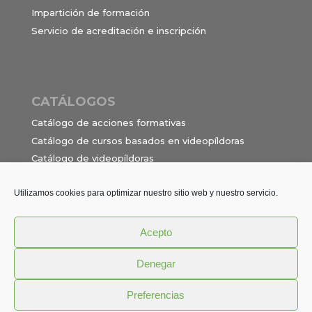
Impartición de formación
Servicio de acreditación e inscripción
CATÁLOGOS
Catálogo de acciones formativas
Catálogo de cursos basados en videopíldoras
Catálogo de videopíldoras
Ocupaciones e itinerarios para el contrato de
formación en alternancia
Utilizamos cookies para optimizar nuestro sitio web y nuestro servicio.
Acepto
Política de privacidad
Términos y Condiciones
Denegar
Aviso Legal
Cookies
Preferencias