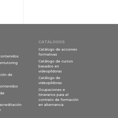
CATÁLOGOS
Catálogo de acciones
formativas
 contenidos
Catálogo de cursos
entutoring
basados en
videopíldoras
ción de
Catálogo de
videopíldoras
contenidos
Ocupaciones e
 de
itinerarios para el
contrato de formación
en alternancia
 acreditación
n