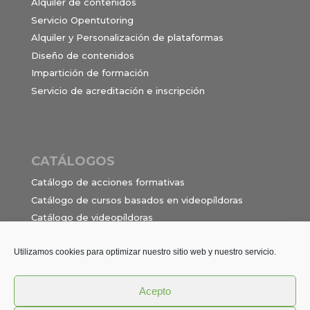
Alquiler de contenidos
Servicio Opentutoring
Alquiler y Personalización de plataformas
Diseño de contenidos
Impartición de formación
Servicio de acreditación e inscripción
CATÁLOGOS
Catálogo de acciones formativas
Catálogo de cursos basados en videopíldoras
Catálogo de videopíldoras
Ocupaciones e itinerarios para el contrato de
formación en alternancia
Utilizamos cookies para optimizar nuestro sitio web y nuestro servicio.
Acepto
Política de privacidad
Términos y Condiciones