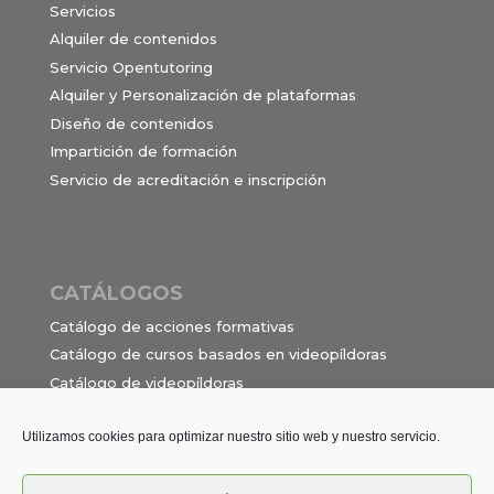
Servicios
Alquiler de contenidos
Servicio Opentutoring
Alquiler y Personalización de plataformas
Diseño de contenidos
Impartición de formación
Servicio de acreditación e inscripción
CATÁLOGOS
Catálogo de acciones formativas
Catálogo de cursos basados en videopíldoras
Catálogo de videopíldoras
Ocupaciones e itinerarios para el contrato de
formación en alternancia
Utilizamos cookies para optimizar nuestro sitio web y nuestro servicio.