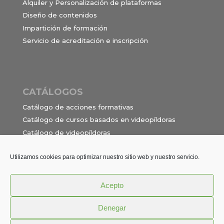
Alquiler y Personalización de plataformas
Diseño de contenidos
Impartición de formación
Servicio de acreditación e inscripción
CATÁLOGOS
Catálogo de acciones formativas
Catálogo de cursos basados en videopíldoras
Catálogo de videopíldoras
Ocupaciones e itinerarios para el contrato de
formación en alternancia
Utilizamos cookies para optimizar nuestro sitio web y nuestro servicio.
Acepto
Política de privacidad
Términos y Condiciones
Denegar
Aviso Legal
Cookies