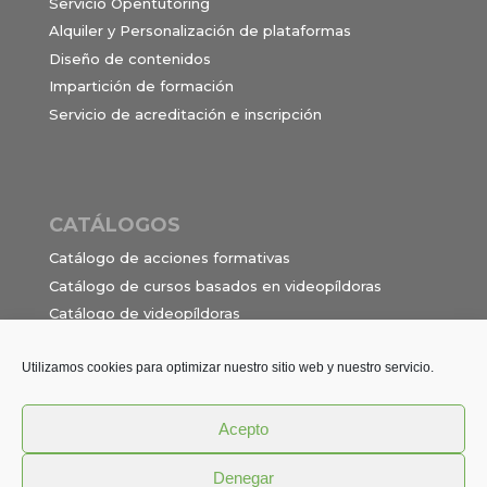
Servicio Opentutoring
Alquiler y Personalización de plataformas
Diseño de contenidos
Impartición de formación
Servicio de acreditación e inscripción
CATÁLOGOS
Catálogo de acciones formativas
Catálogo de cursos basados en videopíldoras
Catálogo de videopíldoras
Ocupaciones e itinerarios para el contrato de
formación en alternancia
Utilizamos cookies para optimizar nuestro sitio web y nuestro servicio.
Acepto
Política de privacidad
Términos y Condiciones
Denegar
Aviso Legal
Cookies