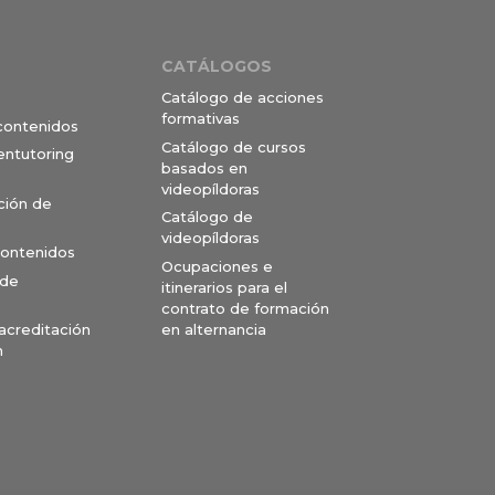
CATÁLOGOS
Catálogo de acciones
formativas
 contenidos
Catálogo de cursos
entutoring
basados en
videopíldoras
ción de
Catálogo de
videopíldoras
contenidos
Ocupaciones e
 de
itinerarios para el
contrato de formación
en alternancia
 acreditación
n