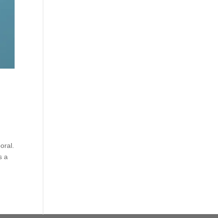
oral.
s a