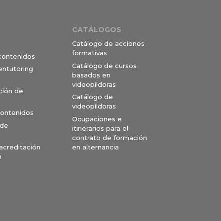
CATÁLOGOS
Catálogo de acciones
formativas
 contenidos
Catálogo de cursos
entutoring
basados en
videopíldoras
ción de
Catálogo de
videopíldoras
contenidos
Ocupaciones e
 de
itinerarios para el
contrato de formación
en alternancia
 acreditación
n