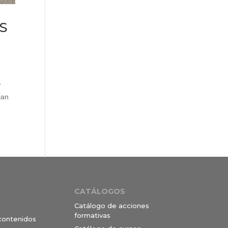
MS
r
jan
CATÁLOGOS
Catálogo de acciones
formativas
 contenidos