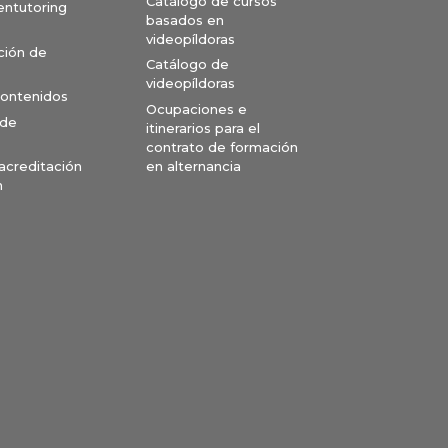
Catálogo de cursos
entutoring
basados en
videopíldoras
ción de
Catálogo de
videopíldoras
contenidos
Ocupaciones e
 de
itinerarios para el
contrato de formación
en alternancia
 acreditación
n